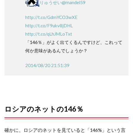
りゅうせい
@mandel59
o
e
a
http://t.co/GdmYCO3wXE
o
r
http://t.co/F9ukv8jDHL
k
http://t.co/qLhJMLoTxt
「146％」がよく出てくるんですけど、これって
何か意味があるんでしょうか？
2014/08/20 21:51:39
ロシアのネットの146％
確かに、ロシアのネットを見ていると「146%」という言