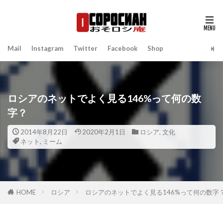
Mail
Instagram
Twitter
Facebook
Shop
ロシアのネットでよく見る146%って何の数
字？
2014年8月22日
2020年2月1日
ロシア
,
文化
ネット
,
ミーム
HOME
ロシア
ロシアのネットでよく見る146%って何の数字