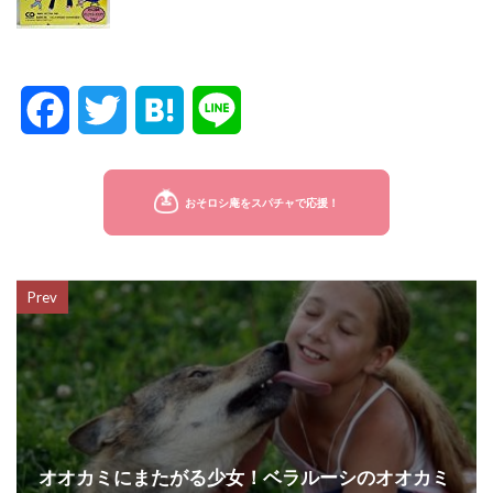
F
T
H
L
a
w
a
i
c
i
t
n
e
t
e
e
Prev
b
t
n
o
e
a
o
r
k
オオカミにまたがる少女！ベラルーシのオオカミ