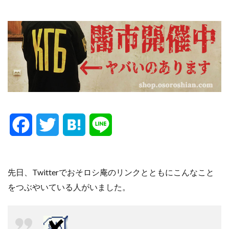
F
T
H
L
a
w
a
i
c
i
t
n
先日、Twitter
でおそロシ庵のリンクとともにこんなこと
をつぶやいている人がいました。
e
t
e
e
b
t
n