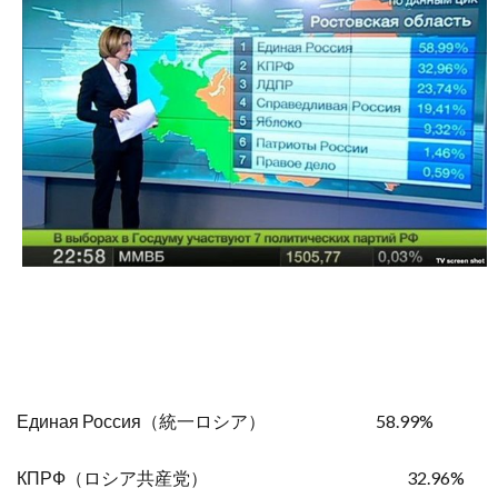
Единая Россия（統一ロシア） 58.99%
КПРФ（ロシア共産党） 32.96%