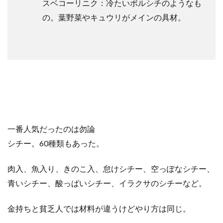
スベコーリニク：冷たいボルシチのようなも
の。葉野菜やキュウリがメインの具材。
一番人気だったのは勿論
シチー
。60種類もあった。
肉入、魚入り、きのこ入、怠けシ
チー
、空っぽなシ
チ
ー、
青いシ
チ
ー、酸っぱいシ
チ
ー、イラクサのシ
チ
ーなど。
金持ちと貧乏人では材料が違うけどやり方は同じ。