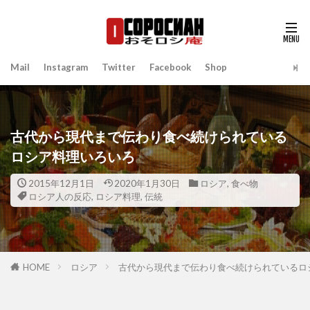
Mail
Instagram
Twitter
Facebook
Shop
古代から現代まで伝わり食べ続けられている
ロシア料理いろいろ
2015年12月1日
2020年1月30日
ロシア
,
食べ物
ロシア人の反応
,
ロシア料理
,
伝統
HOME
ロシア
古代から現代まで伝わり食べ続けられているロ