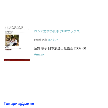
ロシア文学の食卓 (NHKブックス)
posted with
ヨメレバ
沼野 恭子 日本放送出版協会 2009-01
Amazon
ТоварищДынин