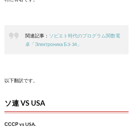
o
e
a
o
r
k
関連記事
：
ソビエト時代のプログラム関数電
卓「Электроника Б3-34」
以下翻訳です
。
ソ連 VS USA
СССР vs USA.