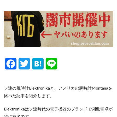
F
T
H
L
a
w
a
i
c
i
t
n
ソ連の腕時計Elektronikaと、アメリカの腕時計Montanaを
比べた記事を紹介します。
e
t
e
e
Elektronika
は
ソ連時代の
電子機器の
ブランドで
関数電卓
が
b
t
n
特に有名です
。