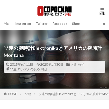
Mail
Instagram
Twitter
Facebook
Shop
ソ連の腕時計Elektronikaとアメリカの腕時計
Montana
2015年6月11日
2020年1月30日
ソ連
,
技術
ソ連
,
ロシア人の反応
,
時計
HOME
ソ連
ソ連の腕時計Elektronikaとアメリカの腕時計Mont