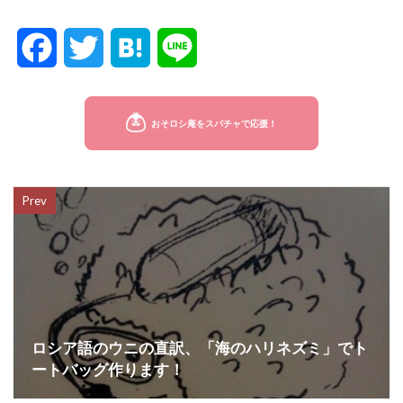
F
T
H
L
a
w
a
i
c
i
t
n
e
t
e
e
Prev
b
t
n
o
e
a
o
r
k
ロシア語のウニの直訳、「海のハリネズミ」でト
ートバッグ作ります！