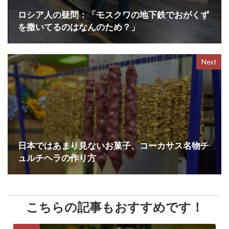
k
ロシア人の疑問：「モスクワの地下鉄でおがくず
を撒いてるのはなんのため？」
Next
日本ではあまり見ないお菓子、コーカサス名物チ
ュルチヘラの作り方
こちらの記事もおすすめです！