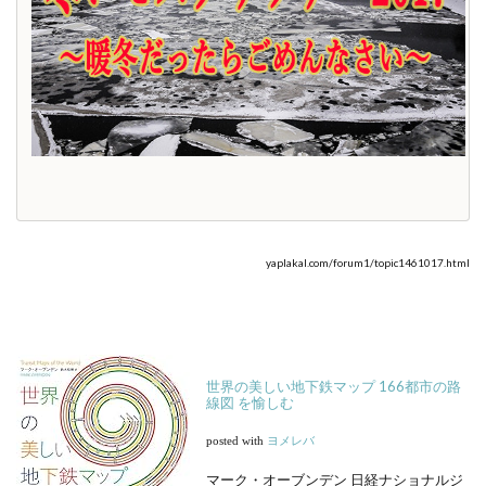
yaplakal.com/forum1/topic1461017.html
世界の美しい地下鉄マップ 166都市の路
線図 を愉しむ
posted with
ヨメレバ
マーク・オーブンデン 日経ナショナルジ