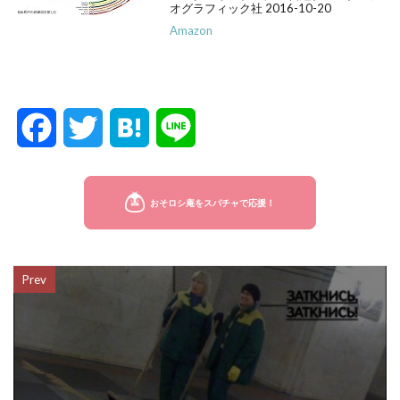
オグラフィック社 2016-10-20
Amazon
F
T
H
L
a
w
a
i
c
i
t
n
e
t
e
e
Prev
b
t
n
o
e
a
o
r