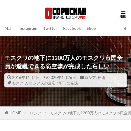
Mail
Instagram
Twitter
Facebook
Shop
モスクワの地下に1200万人のモスクワ市民全
員が避難できる防空壕が完成したらしい
2016年11月4日
2020年1月26日
ロシア
,
技術
モスクワ
,
ロシア人の反応
,
地下
,
防空壕
HOME
ロシア
モスクワの地下に1200万人のモスクワ市民全