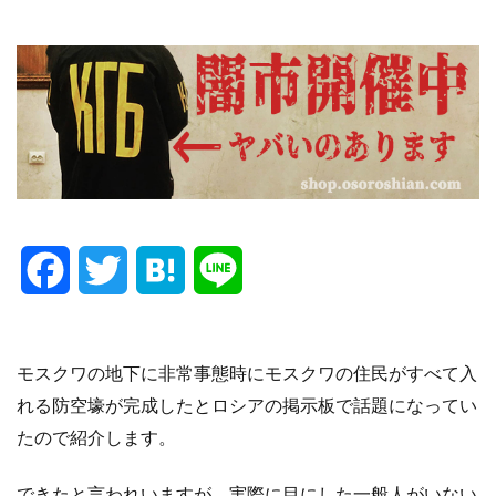
F
T
H
L
a
w
a
i
c
i
t
n
モスクワの地下に非常事態時にモスクワの住民がすべて入
れる防空壕が完成したとロシアの掲示板で話題になってい
e
t
e
e
たので紹介します。
b
t
n
できたと言われいますが、実際に目にした一般人がいない