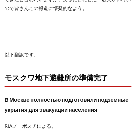
o
e
a
ので皆さんこの報道に懐疑的なよう。
o
r
k
以下翻訳です。
モスクワ地下避難所の準備完了
В Москве полностью подготовили подземные
укрытия для эвакуации населения
RIAノーボスチによる。