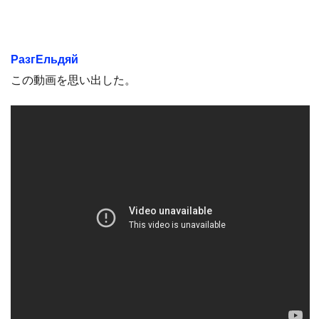
РазгЕльдяй
この動画を思い出した。