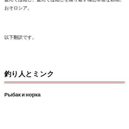
o
e
a
おそロシア。
o
r
k
以下翻訳です。
釣り人とミンク
Рыбак и норка