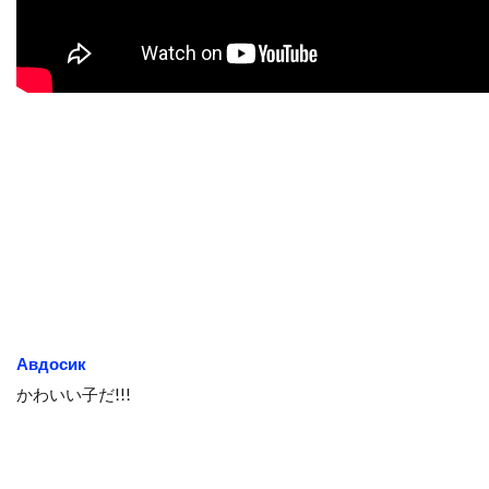
Авдосик
かわいい子だ!!!