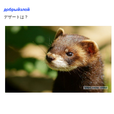
добрыйзлой
デザートは？