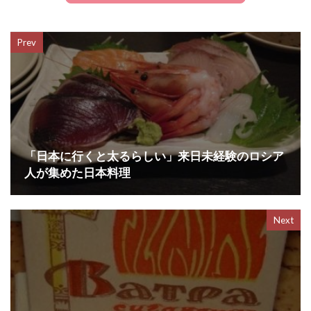
e
t
e
e
Prev
b
t
n
o
e
a
o
r
k
「日本に行くと太るらしい」来日未経験のロシア
人が集めた日本料理
Next