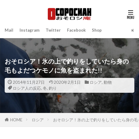
Mail
Instagram
Twitter
Facebook
Shop
おそロシア！氷の上で釣りをしていたら身の
毛もよだつケモノに魚を盗まれた!!
2014年11月27日
2020年2月1日
ロシア
,
動物
ロシア人の反応
,
冬
,
釣り
HOME
ロシア
おそロシア！氷の上で釣りをしていたら身の毛も