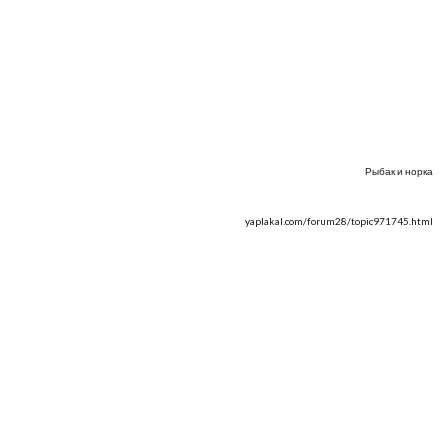
Рыбак и норка
yaplakal.com/forum28/topic971745.html