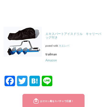
エキスパートアイスドリル キャリーバ
ッグ付き
posted with
カエレバ
trailman
Amazon
F
T
H
L
a
w
a
i
c
i
t
n