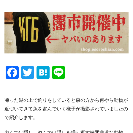
F
T
H
L
a
w
a
i
c
i
t
n
凍った湖の上で釣りをしていると森の方から何やら動物が
近づいてきて魚を盗んでいく様子が撮影されていましたの
e
t
e
e
で紹介します。
b
t
n
盗んでは隠し、盗んでは隠しを繰り返す極悪非道な動物。