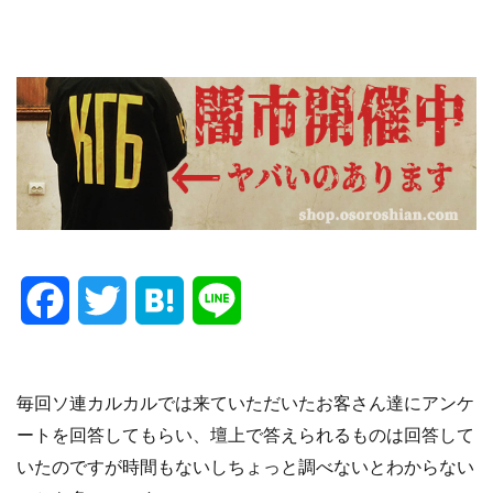
F
T
H
L
a
w
a
i
c
i
t
n
毎回ソ連カルカルでは来ていただいたお客さん達にアンケ
ートを回答してもらい、壇上で答えられるものは回答して
e
t
e
e
いたのですが時間もないしちょっと調べないとわからない