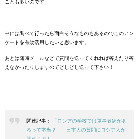
b
t
n
ことも多いのです。
o
e
a
o
r
中には調べて行ったら面白そうなものもあるのでこのアン
k
ケートを有効活用したいと思います。
あとは随時メールなどで質問を送ってくれれば答えたり答
えなかったりしますのでどしどし送って下さい！
関連記事：
「ロシアの学校では軍事教練があ
るって本当？」 日本人の質問にロシア人が
答えます！