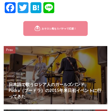
F
T
H
L
a
w
a
i
c
i
t
n
e
t
e
e
Prev
b
t
n
o
e
a
o
r
k
日本語で歌うロシア人のガールズバンド、
Pudra（プードラ）の2015年来日初イベントに行
ってきた