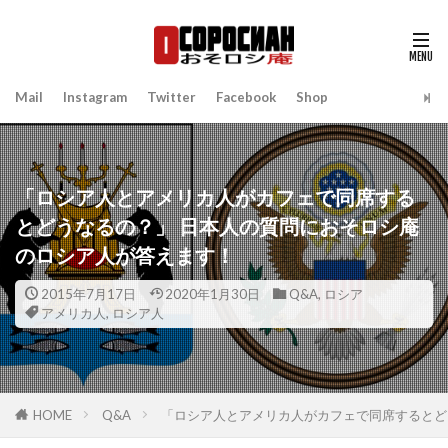
Mail
Instagram
Twitter
Facebook
Shop
「ロシア人とアメリカ人がカフェで同席する
とどうなるの？」 日本人の質問におそロシ庵
のロシア人が答えます！
2015年7月17日
2020年1月30日
Q&A
,
ロシア
アメリカ人
,
ロシア人
HOME
Q&A
「ロシア人とアメリカ人がカフェで同席するとど