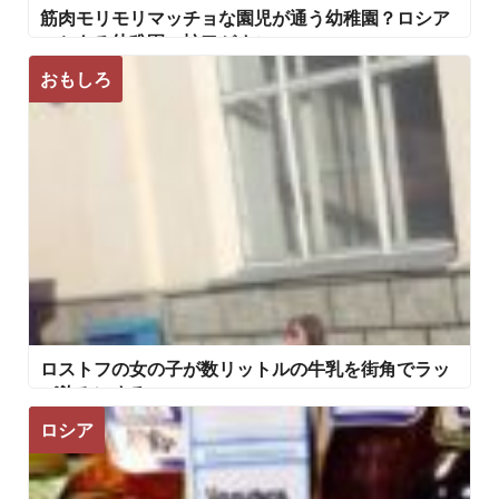
筋肉モリモリマッチョな園児が通う幼稚園？ロシア
のとある幼稚園の蛇口がすごい
おもしろ
ロストフの女の子が数リットルの牛乳を街角でラッ
パ飲みにする
ロシア