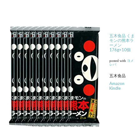
五木食品 くま
モンの熊本ラ
ーメン
176g×10個
posted with
ヨメ
レバ
五木食品
Amazon
Kindle