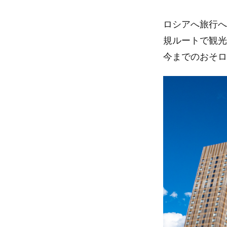
b
t
ロシアへ旅行へ
o
e
規ルートで観光
今までのおそロ
o
r
k