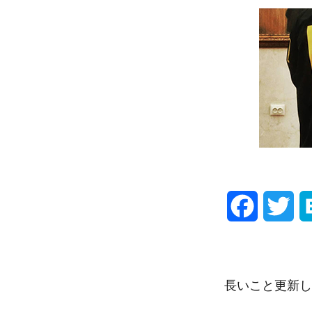
F
T
a
w
c
i
長いこと更新し
e
t