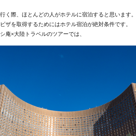
n
行く際、ほとんどの人がホテルに宿泊すると思います
a
ビザを取得するためにはホテル宿泊が絶対条件です。
シ庵×大陸トラベルのツアーでは、