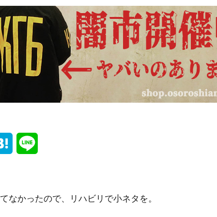
H
L
a
i
t
n
てなかったので、リハビリで小ネタを。
e
e