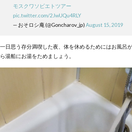
モスクワソビエトツアー
pic.twitter.com/2JwUQu4RLY
— おそロシ庵 (@Goncharov_jp)
August 15, 2019
一日思う存分満喫した夜、体を休めるためにはお風呂
ら湯船にお湯をためましょう。