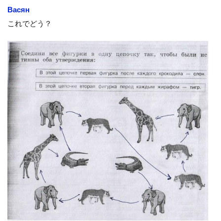
Васян
これでどう？