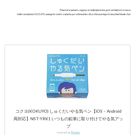
Помогите решить задачу по информатике для четвёртого класса
fishki.net/photo/1211691-pomogite-reshit-zadachu-po-informatike-dlja-chetvyortogo-klassa.html?mode=hot
コクヨ(KOKUYO) しゅくだいやる気ペン【iOS・Android
両対応】NST-YRK1 いつもの鉛筆に取り付けてやる気アッ
プ
created by
Rinker