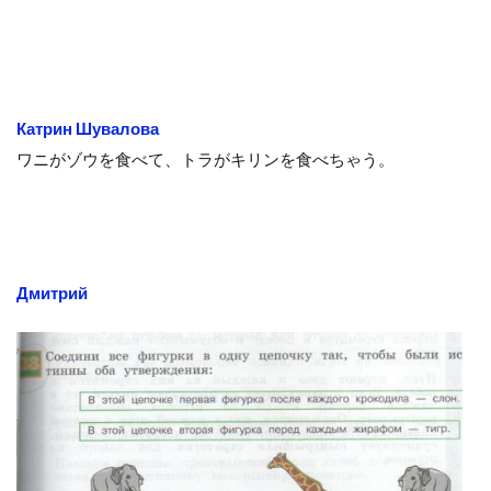
Катрин Шувалова
ワニがゾウを食べて、トラがキリンを食べちゃう。
Дмитрий