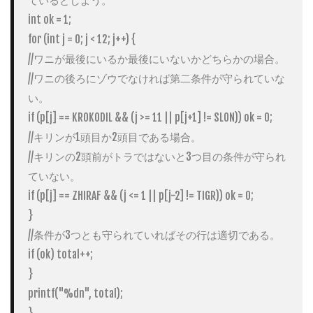
int ok = 1;

for (int j = 0; j < 12; j++) {

//ワニが最後にいるか最後にいないかどちらかの場合。

//ワニの後ろにゾウでなければ第二条件が守られていな
い。

if (p[j] == KROKODIL && (j >= 11 || p[j+1] != SLON)) ok = 0;　

//キリンが1頭目か2頭目である場合。

//キリンの2頭前がトラではないと3つ目の条件が守られ
ていない。

if (p[j] == ZHIRAF && (j <= 1 || p[j-2] != TIGR)) ok = 0;

}

//条件が3つとも守られていればその行は適切である。

if (ok) total++;

}

printf("%dn", total);

}
