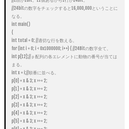
//24bitの数字をチェックすると16,000,000ということに
なる。

int main()

{

int total = 0; //適切な行を数える。

for (int i = 0; i < 0x1000000; i++) { //24Bitの数字全て。

int p[12];//ｐ配列の各エレメントに動物の番号が当ては
まる。

int x = i;//順番に並べる。

p[0] = x & 3; x >>= 2;

p[1] = x & 3; x >>= 2;

p[2] = x & 3; x >>= 2;

p[3] = x & 3; x >>= 2;

p[4] = x & 3; x >>= 2;

p[5] = x & 3; x >>= 2;

p[6] = x & 3; x >>= 2;
