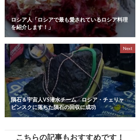
k
ロシア人「ロシアで最も愛されているロシア料理
を紹介します！」
Next
隕石＆宇宙人VS潜水チーム ロシア・チェリャ
ビンスクに落ちた隕石の回収に成功
こちらの記事もおすすめです！