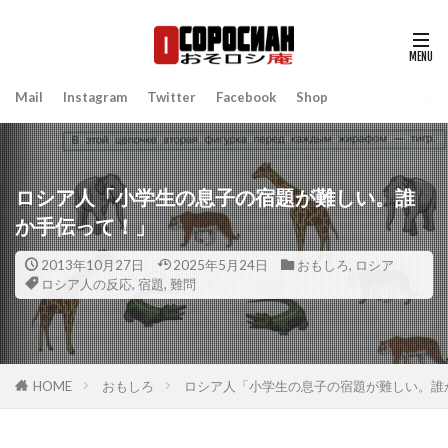
Mail
Instagram
Twitter
Facebook
Shop
ロシア人「小学生の息子の宿題が難しい。誰
か手伝って！」
2013年10月27日
2025年5月24日
おもしろ
,
ロシア
ロシア人の反応
,
宿題
,
難問
HOME
おもしろ
ロシア人「小学生の息子の宿題が難しい。誰