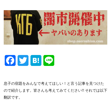
F
T
H
L
a
w
a
i
c
i
t
n
息子の宿題をみんなで考えてほしい！と言う記事を見つけた
ので紹介します。皆さんも考えてみてください!! それでは以下
e
t
e
e
翻訳です。
b
t
n