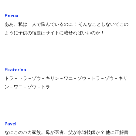
Елена
ああ、私は一人で悩んでいるのに！ そんなことしないでこの
ように子供の宿題はサイトに載せればいいのか！
Ekaterina
トラ－トラ－ゾウ－キリン－ワニ－ゾウ－トラ－ゾウ－キリ
ン－ワニ－ゾウ－トラ
Pavel
なにこのバカ家族。母が医者、父が水道技師か？ 他に正解書