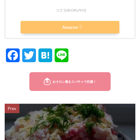
コクヨ(KOKUYO)
Amazon
F
T
H
L
a
w
a
i
c
i
t
n
e
t
e
e
Prev
b
t
n
o
e
a
o
r