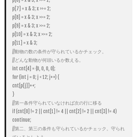
p[7] = x & 3; x >>= 2;

p[8] = x & 3; x >>= 2;

p[9] = x & 3; x >>= 2;

p[10] = x & 3; x >>= 2;

p[11] = x & 3;

//動物の数の条件が守られているかチェック。

//どんな動物が何頭いるか数える。

int cnt[4] = {0, 0, 0, 0};

for (int j = 0; j < 12; j++) {

cnt[p[j]]++;

}

//第一条件守られていなければ次の行に移る

if (cnt[0] != 2 || cnt[1] != 4 || cnt[2] != 2 || cnt[3] != 4) 
continue;

//第二、第三の条件も守られているかチェック。守られ
ているとしよう。
