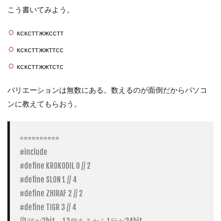
こう書いてみよう。
ксксттжжсстт
ксксттжжттсс
ксксттжжтстс
バリエーションは無数にある。数えるのが面倒だからパソコ
ンに教えてもらおう。
==========

#include 
#define KROKODIL 0 // 2

#define SLON 1 // 4

#define ZHIRAF 2 // 2

#define TIGR 3 // 4

//1頭が2bit。12個あるから1行が24bit。
