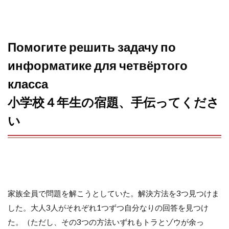
o
e
a
o
r
Помогите решить задачу по
k
информатике для четвёртого
класса
小学校４年生の宿題、手伝ってくださ
い
家族全員で問題を解こうとしていた。解決方法を3つ見つけま
した。大人3人がそれぞれ1つずつ自分なりの回答を見つけ
た。（ただし、その3つの方法いずれもトラとゾウが余っ