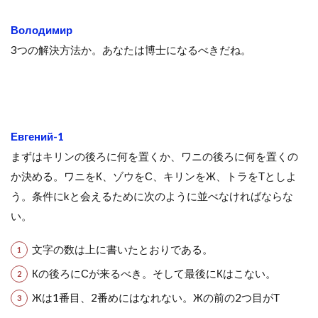
Володимир
3つの解決方法か。あなたは博士になるべきだね。
Евгений-1
まずはキリンの後ろに何を置くか、ワニの後ろに何を置くの
か決める。ワニをК、ゾウをС、キリンをЖ、トラをТとしよ
う。条件にkと会えるために次のように並べなければならな
い。
文字の数は上に書いたとおりである。
Кの後ろにСが来るべき。そして最後にКはこない。
Жは1番目、2番めにはなれない。Жの前の2つ目がТ