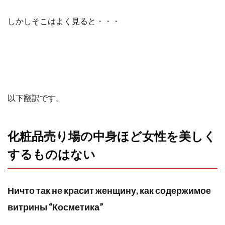
o
e
a
しかしそこはよく見ると・・・
o
r
k
以下翻訳です。
化粧品売り場の中身ほど女性を美しく
するものはない
Ничто так не красит женщину, как содержимое
витрины “Косметика”