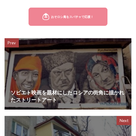
a
w
a
i
c
i
t
n
e
t
e
e
Prev
b
t
n
o
e
a
o
r
k
ソビエト映画を題材にしたロシアの街角に描かれ
たストリートアート
Next