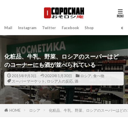
Mail
Instagram
Twitter
Facebook
Shop
化粧品、牛乳、野菜、ロシアのスーパーはど
のコーナーにも酒が並べられている
2015年9月3日
2020年1月30日
ロシア
,
食べ物
スーパーマーケット
,
ロシア人の反応
,
酒
HOME
ロシア
化粧品、牛乳、野菜、ロシアのスーパーはどの