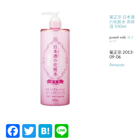
菊正宗 日本酒
の化粧水 高保
湿 500ml
posted with
ヨメ
レバ
菊正宗 2013-
09-06
Amazon
F
T
H
L