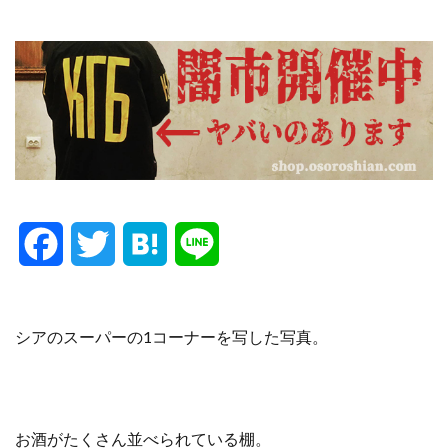
F
T
H
L
a
w
a
i
c
i
t
n
シアのスーパーの1コーナーを写した写真。
e
t
e
e
b
t
n
お酒がたくさん並べられている棚。