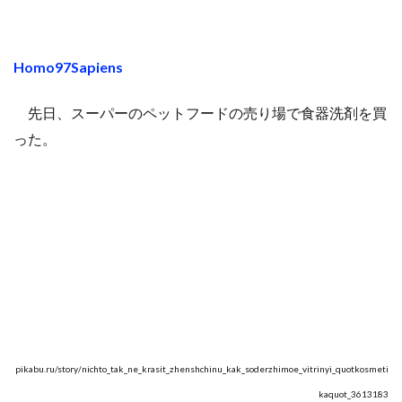
Homo97Sapiens
先日、スーパーのペットフードの売り場で食器洗剤を買
った。
pikabu.ru/story/nichto_tak_ne_krasit_zhenshchinu_kak_soderzhimoe_vitrinyi_quotkosmeti
kaquot_3613183