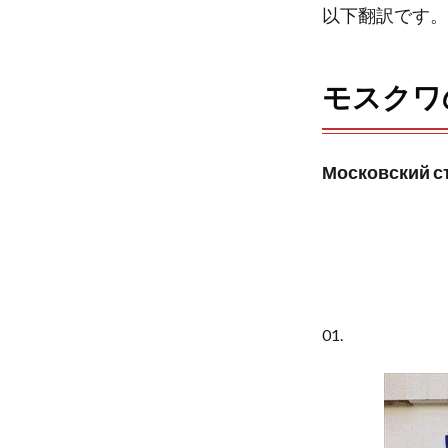
以下翻訳です。
b
t
o
e
モスクワ
o
r
k
Московский с
01.