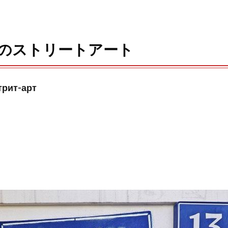
n
a
のストリートアート
трит-арт