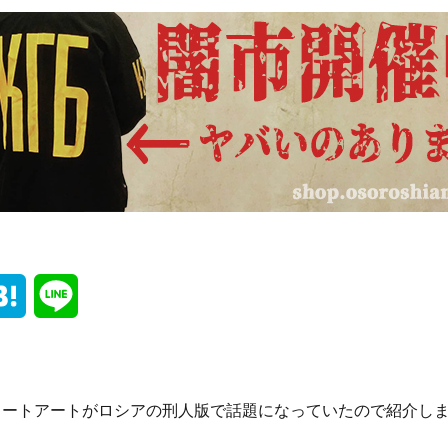
H
L
a
i
t
n
リートアートがロシアの刑人版で話題になっていたので紹介し
e
e