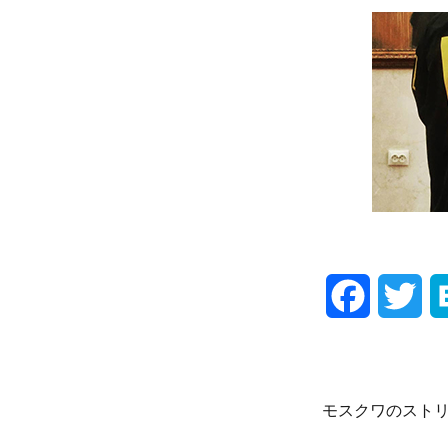
F
T
a
w
c
i
モスクワのスト
e
t