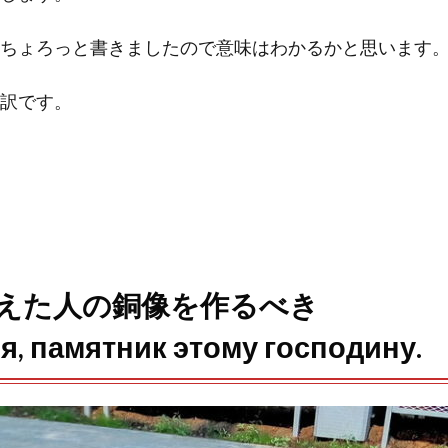
n
ちょろっと書きましたので意味はわかるかと思います
a
訳です。
えた人の銅像を作るべき
, памятник этому господину.