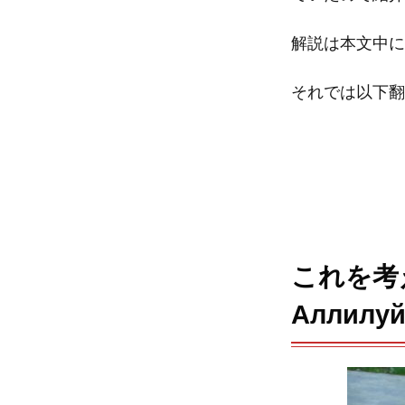
b
t
解説は本文中に
o
e
それでは以下翻
o
r
k
これを考
Аллилуйя