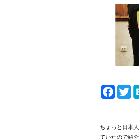
F
T
a
w
c
i
ちょっと日本人
e
t
ていたので紹介