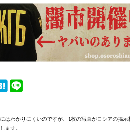
H
L
a
i
t
n
にはわかりにくいのですが、1枚の写真がロシアの掲示
e
e
します。