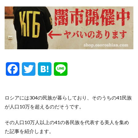
F
T
H
L
a
w
a
i
c
i
t
n
ロシアには304の民族が暮らしており、そのうちの41民族
が人口10万を超えるのだそうです。
e
t
e
e
その人口10万人以上の41の各民族を代表する美人を集め
b
t
n
た記事を紹介します。
o
e
a