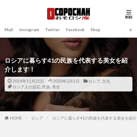
Mail
Instagram
Twitter
Facebook
Shop
ロシアに暮らす41の民族を代表する美女を紹
介します！
2014年11月21日
2020年2月1日
ロシア
,
文化
ロシア人の反応
,
民族
,
美女
HOME
ロシア
ロシアに暮らす41の民族を代表する美女を紹