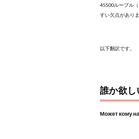
45500ルーブ
b
t
すい欠点があり
o
e
o
r
以下翻訳です。
k
誰か欲しい
Может кому на