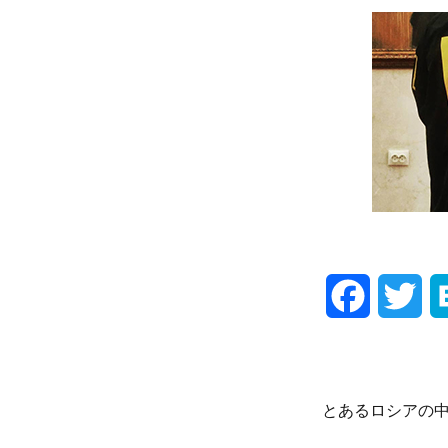
F
T
a
w
c
i
とあるロシアの
e
t