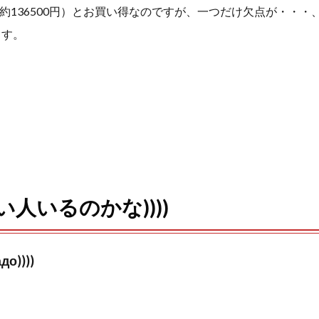
ル（約136500円）とお買い得なのですが、一つだけ欠点が・・
n
ます。
a
人いるのかな))))
до))))