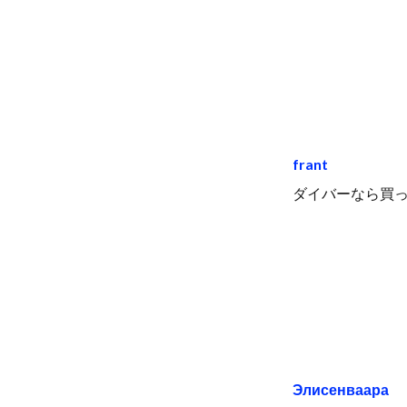
frant
ダイバーなら買って
Элисенваара