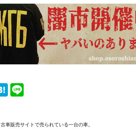
H
L
a
i
t
n
中古車販売サイトで売られている一台の車。
e
e