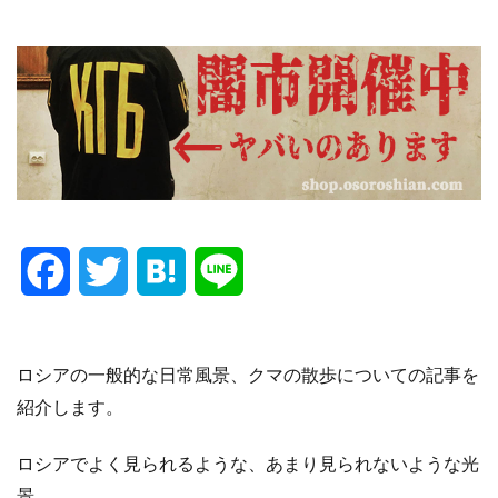
F
T
H
L
a
w
a
i
c
i
t
n
ロシアの一般的な日常風景、クマの散歩についての記事を
紹介します。
e
t
e
e
ロシアでよく見られるような、あまり見られないような光
b
t
n
景。