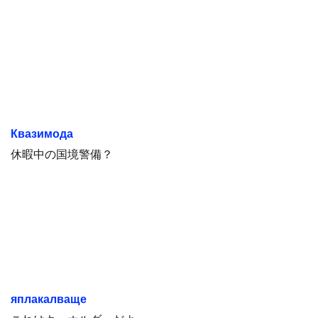
Квазимода
休暇中の国境警備？
яплакалваще