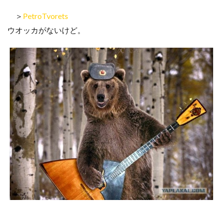
＞
PetroTvorets
ウオッカがないけど
。