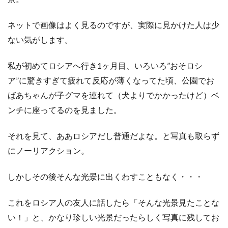
o
e
a
ネットで画像はよく見るのですが、実際に見かけた人は少
o
r
ない気がします。
k
私が初めてロシアへ行き1ヶ月目、いろいろ”おそロシ
ア”に驚きすぎて疲れて反応が薄くなってた頃、公園でお
ばあちゃんが子グマを連れて（犬よりでかかったけど）ベ
ンチに座ってるのを見ました。
それを見て、ああロシアだし普通だよな。と写真も取らず
にノーリアクション。
しかしその後そんな光景に出くわすこともなく・・・
これをロシア人の友人に話したら「そんな光景見たことな
い！」と、かなり珍しい光景だったらしく写真に残してお