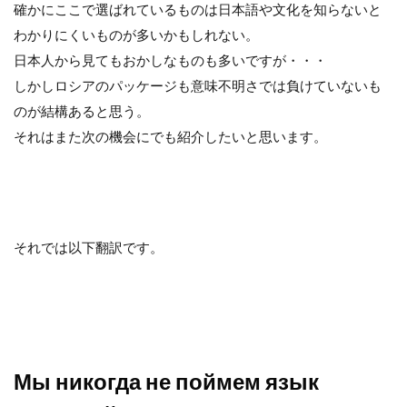
b
t
n
確かにここで選ばれているものは日本語や文化を知らないと
わかりにくいものが多いかもしれない。
o
e
a
日本人から見てもおかしなものも多いですが・・・
しかしロシアのパッケージも意味不明さでは負けていないも
o
r
のが結構あると思う。
k
それはまた次の機会にでも紹介したいと思います。
それでは以下翻訳です。
Мы никогда не поймем язык