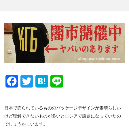
F
T
H
L
a
w
a
i
c
i
t
n
日本で売られているもののパッケージデザインが素晴らしい
けど理解できないものが多いとロシアで話題になっていたの
e
t
e
e
でしょうかしいます。