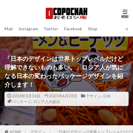
Mail
Instagram
Twitter
Facebook
Shop
「日本のデザインは世界トップレベルだけど
理解できないものも多い。」ロシア人が気に
なる日本の変わったパッケージデザインを紹
介します！
2014年3月14日
2025年6月19日
デザイン
,
日本
パッケージ
,
ロシア人の反応
HOME
デザイン
「日本のデザインは世界トップレベルだけど