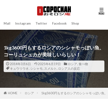
Mail
Instagram
Twitter
Facebook
Shop
1kg3600円もするロシアのシシャモっぽい魚、
コーリュシュカが美味しいらしい！
2014年3月6日
2025年6月19日
ロシア
,
食べ物
キュウリウオ
,
シシャモ
,
スメルト
,
ロシア人の反応
HOME
ロシア
1kg3600円もするロシアのシシャモっぽい