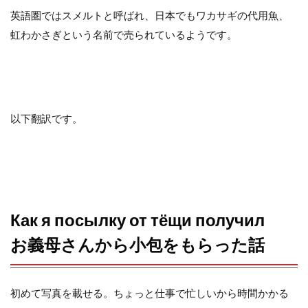
o
e
a
英語圏ではスメルトと呼ばれ、日本でもワカサギの代用魚、
虹わかさぎという名前で売られているようです。
o
r
k
以下翻訳です。
Как я посылку от тёщи получил
お義母さんから小包をもらった話
初めて写真を載せる。ちょっと仕事で忙しいから時間かかる