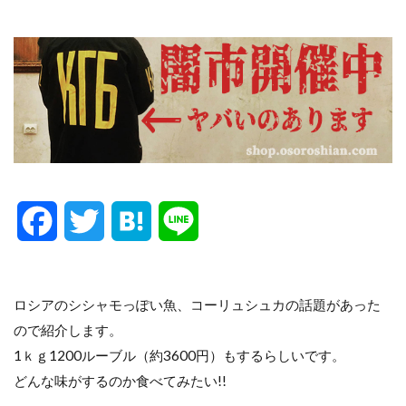
F
T
H
L
a
w
a
i
c
i
t
n
ロシアのシシャモっぽい魚、コーリュシュカの話題があった
ので紹介します。
e
t
e
e
1ｋｇ1200ルーブル（約3600円）もするらしいです。
b
t
n
どんな味がするのか食べてみたい!!