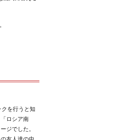
。
ックを行うと知
、「ロシア南
メージでした。
人の友人達の中