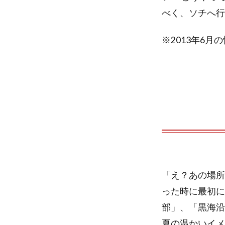
b
t
べく、ソチへ行
o
e
※2013年6
o
r
k
「え？あの場所
った時に最初に
部」、「黒海沿
夏の温かいイメ