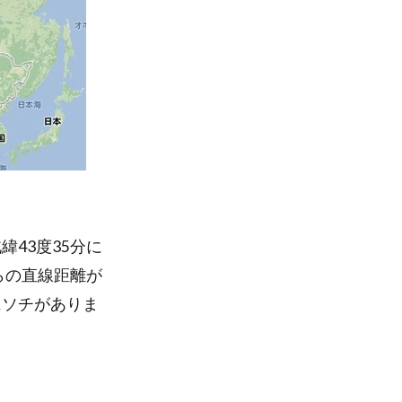
43度35分に
らの直線距離が
にソチがありま