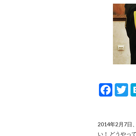
F
T
a
w
c
i
2014年2月
e
t
い！ どうやっ