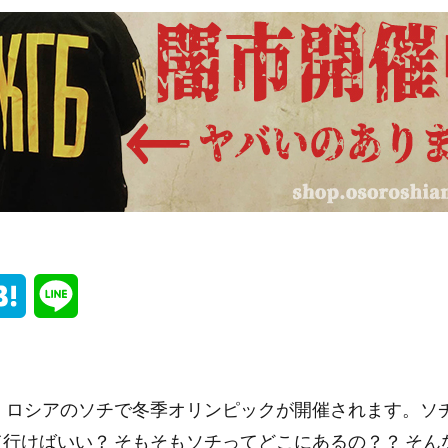
H
L
a
i
t
n
7日、ロシアのソチで冬季オリンピックが開催されます。ソ
e
e
て行けばいい？ そもそもソチってどこにあるの？？ そ