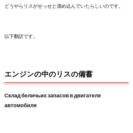
o
e
a
どうやらリスがせっせと溜め込んでいたらしいのです。
o
r
k
以下翻訳です。
エンジンの中のリスの備蓄
Склад беличьих запасов в двигателе
автомобиля