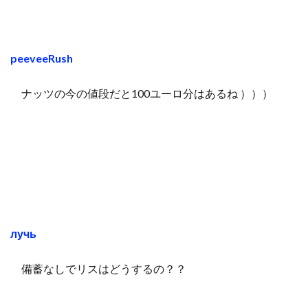
peeveeRush
ナッツの今の値段だと100ユーロ分はあるね ）））
лучь
備蓄なしでリスはどうするの？？