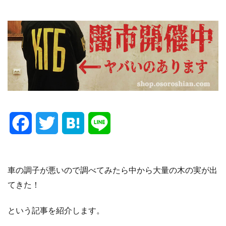
F
T
H
L
a
w
a
i
c
i
t
n
車の調子が悪いので調べてみたら中から大量の木の実が出
てきた！
e
t
e
e
という記事を紹介します。
b
t
n