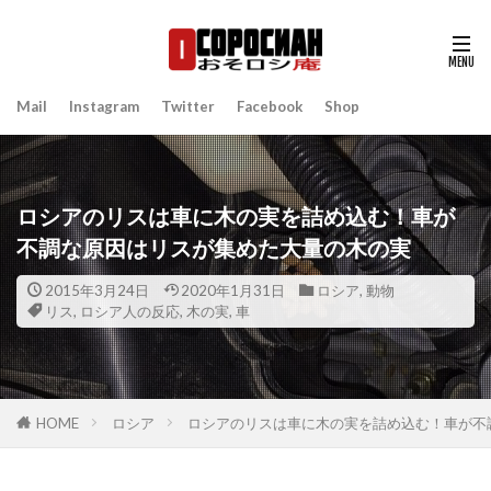
Mail
Instagram
Twitter
Facebook
Shop
ロシアのリスは車に木の実を詰め込む！車が
不調な原因はリスが集めた大量の木の実
2015年3月24日
2020年1月31日
ロシア
,
動物
リス
,
ロシア人の反応
,
木の実
,
車
HOME
ロシア
ロシアのリスは車に木の実を詰め込む！車が不