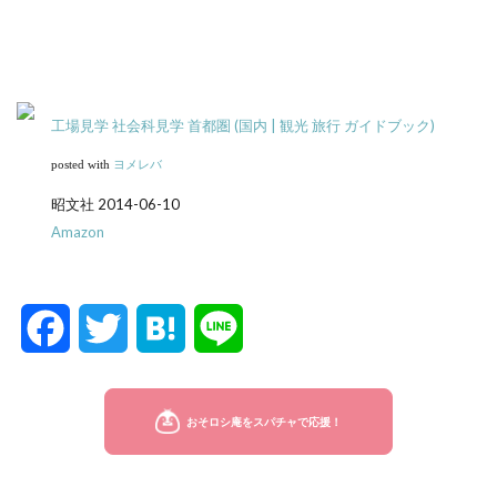
工場見学 社会科見学 首都圏 (国内 | 観光 旅行 ガイドブック)
posted with
ヨメレバ
昭文社 2014-06-10
Amazon
F
T
H
L
a
w
a
i
c
i
t
n
e
t
e
e