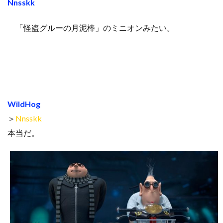
Nnsskk
「怪盗グルーの月泥棒」のミニオンみたい。
WildHog
＞
Nnsskk
本当だ。