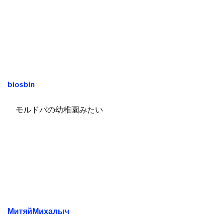
biosbin
モルドバの幼稚園みたい
МитяйМихалыч