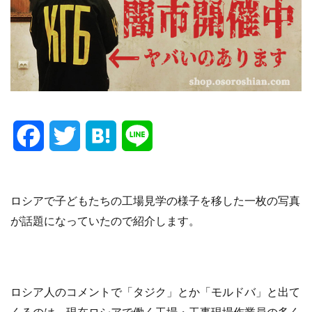
F
T
H
L
a
w
a
i
c
i
t
n
ロシアで子どもたちの工場見学の様子を移した一枚の写真
が話題になっていたので紹介します。
e
t
e
e
b
t
n
o
e
a
ロシア人のコメントで「タジク」とか「モルドバ」と出て
くるのは、現在ロシアで働く工場・工事現場作業員の多く