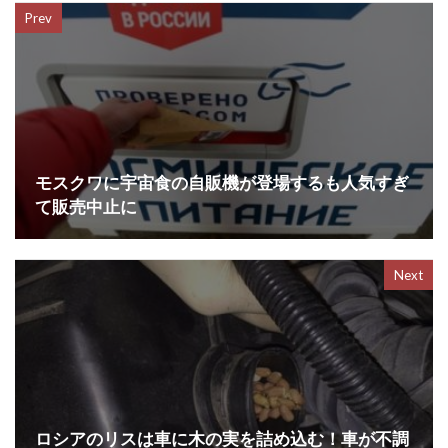
Prev
b
t
n
o
e
a
o
r
k
モスクワに宇宙食の自販機が登場するも人気すぎ
て販売中止に
Next
ロシアのリスは車に木の実を詰め込む！車が不調