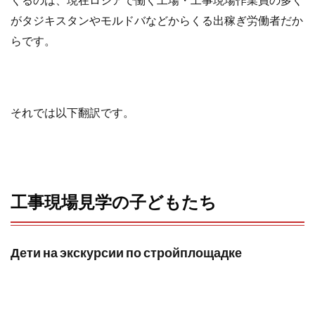
o
r
がタジキスタンやモルドバなどからくる出稼ぎ労働者だか
k
らです。
それでは以下翻訳です。
工事現場見学の子どもたち
Дети на экскурсии по стройплощадке