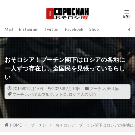
Mail
Instagram
Twitter
Facebook
Shop
おそロシア！プーチン閣下はロシアの各地に
一人ずつ存在し、全国民を見張っているらし
い
2014年12月15日
2026年7月10日
プーチン
,
乗り物
プーチン
,
ペテルブルク
,
メトロ
,
ロシア人の反応
HOME
プーチン
おそロシア！プーチン閣下はロシアの各地に