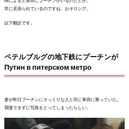
b
t
n
噂によると各街にプーチンがいるのだとか。
常に見張られているのですね、おそロシア。
o
e
a
以下翻訳です。
o
r
k
ペテルブルグの地下鉄にプーチンが
Путин в питерском метро
妻が昨日プーチンにそっくりな人と同じ車両に乗っていた。
我慢できずに写真をとってしまったらしい。