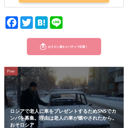
F
T
H
L
a
w
a
i
c
i
t
n
e
t
e
e
Prev
b
t
n
o
e
a
o
r
k
ロシアで老人に車をプレゼントするためSNSでカ
ンパを募集。理由は老人の車が燃やされたから。
おそロシア