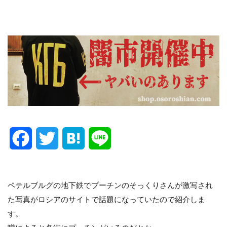
F
T
H
L
a
w
a
i
c
i
t
n
ペテルブルグの地下鉄でプーチンのそっくりさんが激写され
た写真がロシアのサイトで話題になっていたので紹介しま
e
t
e
e
す。