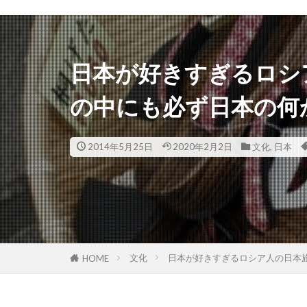
日本が好きすぎるロシ
の中にも必ず日本の何
2014年5月25日
2020年2月2日
文化
,
日本
文化
日本が好きすぎるロシア人の日本
HOME