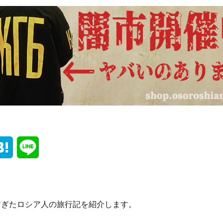
H
L
a
i
t
n
すぎたロシア人の旅行記を紹介します。
e
e