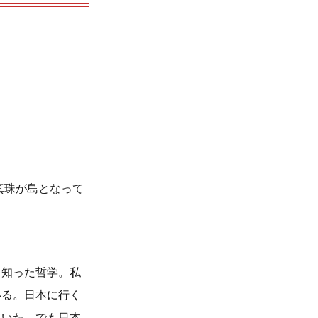
真珠が島となって
、知った哲学。私
いる。日本に行く
ていた。でも日本