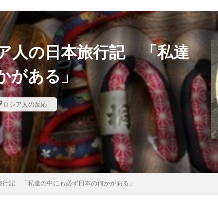
ア人の日本旅行記 「私達
かがある」
ロシア人の反応
旅行記 「私達の中にも必ず日本の何かがある」