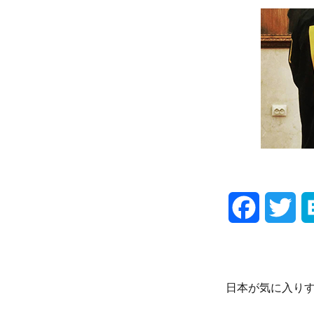
F
T
a
w
c
i
日本が気に入り
e
t