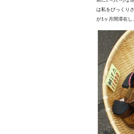
は私をびっくり
が1ヶ月間滞在