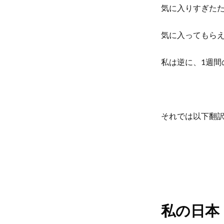
気に入りすぎたた
b
t
o
e
気に入ってもら
o
r
私は逆に、1週
k
それでは以下翻
私の日本