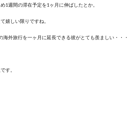
め1週間の滞在予定を1ヶ月に伸ばしたとか。
n
a
えて嬉しい限りですね。
間の海外旅行を一ヶ月に延長できる彼がとても羨ましい・・・
訳です。