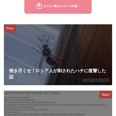
c
i
t
n
e
t
e
e
Prev
b
t
n
o
e
a
o
r
k
焼き尽くせ！ロシア人が刺されたハチに復讐した
話
Next