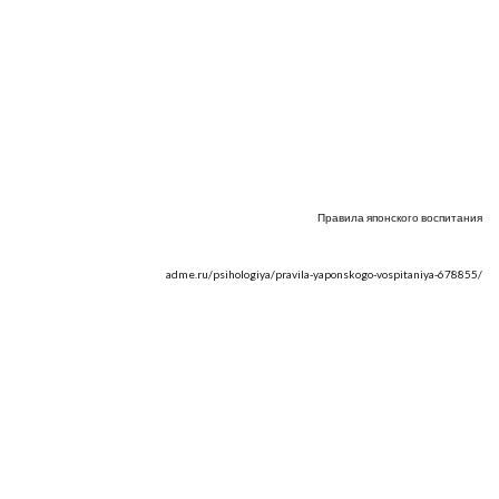
Правила японского воспитания
adme.ru/psihologiya/pravila-yaponskogo-vospitaniya-678855/