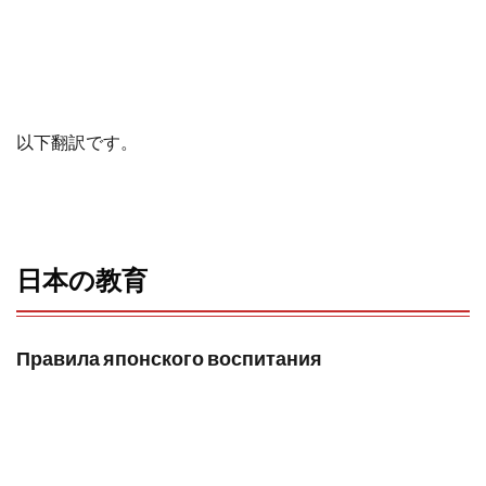
o
r
k
以下翻訳です。
日本の教育
Правила японского воспитания