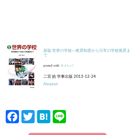
新版 世界の学校―教育制度から日常の学校風景ま
で
posted with
ヨメレバ
二宮 皓 学事出版 2013-12-24
Amazon
F
T
H
L
a
w
a
i