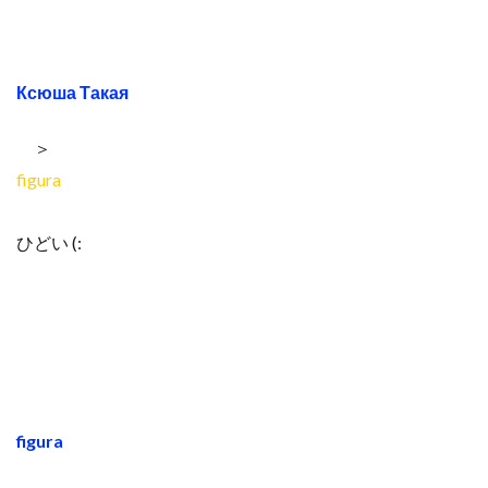
Ксюша Такая
＞
figura
ひどい (:
figura