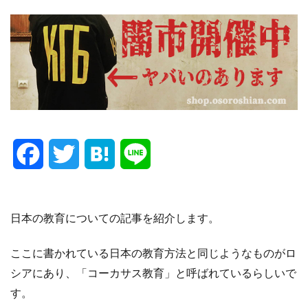
F
T
H
L
a
w
a
i
c
i
t
n
日本の教育についての記事を紹介します。
e
t
e
e
ここに書かれている日本の教育方法と同じようなものがロ
シアにあり、「コーカサス教育」と呼ばれているらしいで
b
t
n
す。
o
e
a