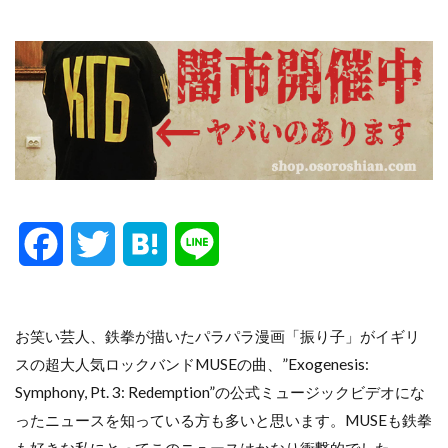
F
T
H
L
a
w
a
i
c
i
t
n
お笑い芸人、鉄拳が描いたパラパラ漫画「振り子」がイギリ
スの超大人気ロックバンドMUSEの曲、”Exogenesis:
e
t
e
e
Symphony, Pt. 3: Redemption”の公式ミュージックビデオにな
b
t
n
ったニュースを知っている方も多いと思います。MUSEも鉄拳
も好きな私にとってこのニュースはかなり衝撃的でした。