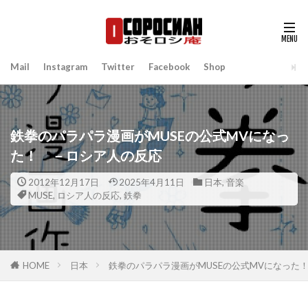
Mail
Instagram
Twitter
Facebook
Shop
鉄拳のパラパラ漫画がMUSEの公式MVになっ
た！ －ロシア人の反応
2012年12月17日
2025年4月11日
日本
,
音楽
MUSE
,
ロシア人の反応
,
鉄拳
HOME
日本
鉄拳のパラパラ漫画がMUSEの公式MVになった