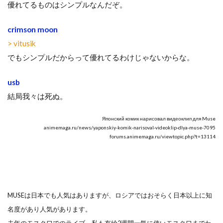
優れてるものはシンプルなんだぞ。
crimson moon
> vitusik
でもシンプルだからって優れてるわけじゃないからな。
usb
結局我々は死ぬ。
Японский комик нарисовал видеоклип для Muse
animemaga.ru/news/yaponskiy-komik-narisoval-videoklip-dlya-muse-7095
forums.animemaga.ru/viewtopic.php?t=13114
MUSEは日本でも人気はありますが、ロシアではおそらく日本以上に知
名度があり人気があります。
去年のモスクワでのライブ、私も有給2週間一気に使いモスクワまでわ