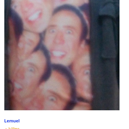
Lemuel
＞killgo