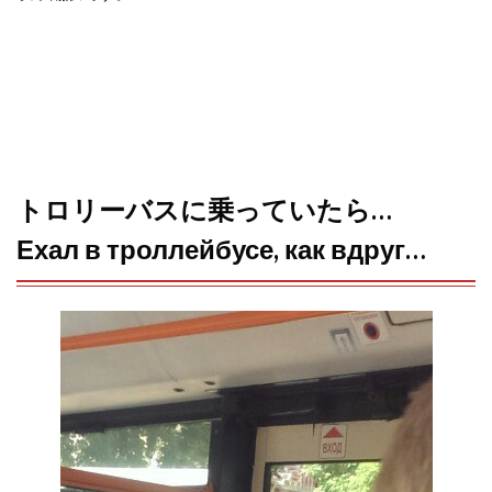
o
e
a
o
r
k
トロリーバスに乗っていたら…
Ехал в троллейбусе, как вдруг…