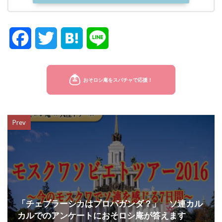
F
T
H
L
a
w
a
i
c
i
t
n
e
t
e
e
Prev
b
t
n
o
e
a
o
r
k
「チェブラーシカはプロパガンダ？」 ソ連カル
カルでのアンケートにおそロシ庵が答えます