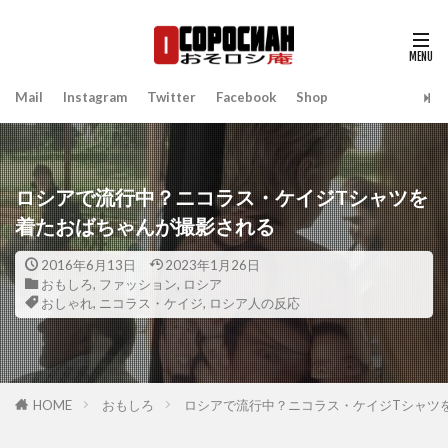
Mail
Instagram
Twitter
Facebook
Shop
ロシアで流行中？ニコラス・ケイジTシャツを
着たおばちゃんが撮影される
2016年6月13日
2023年1月26日
おもしろ
,
ファッション
,
ロシア
おしゃれ
,
ニコラス・ケイジ
,
ロシア人の反応
HOME
おもしろ
ロシアで流行中？ニコラス・ケイジTシャツ