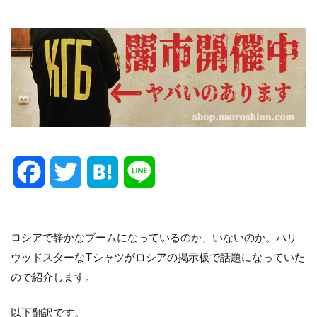
F
T
H
L
a
w
a
i
c
i
t
n
ロシアで静かなブームになっているのか、いないのか。ハリ
ウッドスターなTシャツがロシアの掲示板で話題になっていた
e
t
e
e
ので紹介します。
b
t
n
以下翻訳です。