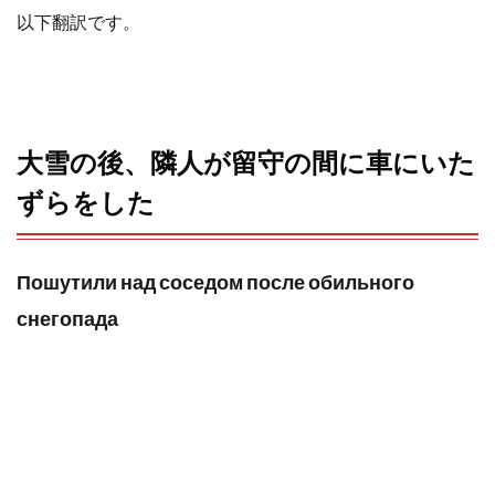
o
e
a
以下翻訳です。
o
r
k
大雪の後、隣人が留守の間に車にいた
ずらをした
Пошутили над соседом после обильного
снегопада