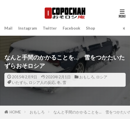
Mail
Instagram
Twitter
Facebook
Shop
なんと手間のかかることを… 雪をつかたいた
ずらおそロシア
2015年2月9日
2020年2月1日
おもしろ
,
ロシア
いたずら
,
ロシア人の反応
,
冬
,
雪
HOME
おもしろ
なんと手間のかかることを… 雪をつかたい