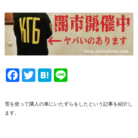
F
T
H
L
a
w
a
i
c
i
t
n
雪を使って隣人の車にいたずらをしたという記事を紹介し
ます。
e
t
e
e
b
t
n