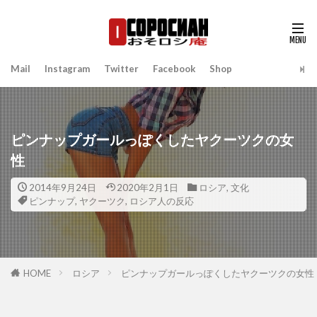
Mail
Instagram
Twitter
Facebook
Shop
ピンナップガールっぽくしたヤクーツクの女
性
2014年9月24日
2020年2月1日
ロシア
,
文化
ピンナップ
,
ヤクーツク
,
ロシア人の反応
HOME
ロシア
ピンナップガールっぽくしたヤクーツクの女性