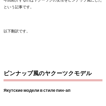
という記事です。
o
r
k
以下翻訳です。
ピンナップ風のヤクーツクモデル
Якутские модели в стиле пин-ап