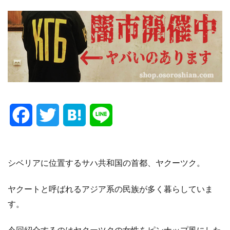
F
T
H
L
a
w
a
i
c
i
t
n
シベリアに位置するサハ共和国の首都、ヤクーツク。
e
t
e
e
ヤクートと呼ばれるアジア系の民族が多く暮らしていま
す。
b
t
n
o
e
a
今回紹介するのはヤクーツクの女性をピンナップ風にした