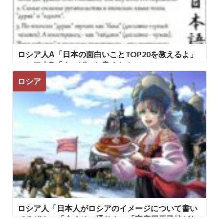
ロシア人А「日本の面白いことTOP20を教えるよ」
ロシア人Б「ウソばっか書くな！」」
ロシア
ロシア人「日本人がロシアのイメージについて書い
てるぞ！」「全くその通り！」「家庭用原子炉がな