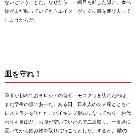
ないということだ。なぜなら、一瞬目を離した隙に、食べ
物がまだ載っていてもウエイターがすぐに皿を運び去って
o
r
しまうからだ。
k
皿を守れ！
筆者が初めておそロシアの首都・モスクワを訪れたのは、
まだ学生の頃であった。ある日、日本人の友人達とともに
レストランを訪れた。バイキング形式になっており、お代
わりも自由だ。お腹が空いていたので二皿取り、一度席に
置いてから飲み物を取りに行こうとした。すると、 隣の