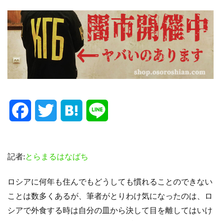
F
T
H
L
a
w
a
i
c
i
t
n
記者:
とらまるはなばち
e
t
e
e
ロシアに何年も住んでもどうしても慣れることのできない
ことは数多くあるが、筆者がとりわけ気になったのは、ロ
b
t
n
シアで外食する時は自分の皿から決して目を離してはいけ
o
e
a