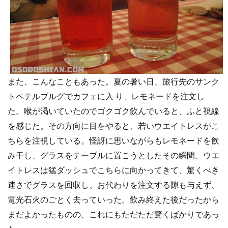
また、こんなこともあった。夏の暑い日、旅行先のサンク
トペテルブルグでカフェに入 り、レモネードを注文し
た。喉が渇いていたのでゴクゴク飲んでいると、ふと視線
を感じた。その方向に目をやると、若いウエイトレスがこ
ちらを注視している。怪訝に思いながらもレモネードを飲
み干し、グラスをテーブルに置こうとしたその瞬間、ウエ
イトレスは猛ダッシュでこちらに向かってきて、驚くべき
速さでグラスを回収し、お代わりを注文する隙も与えず、
電光石火のごとく去っていった。飲み終えた後だったから
まだよかったものの、これにもただただ驚くばかりであっ