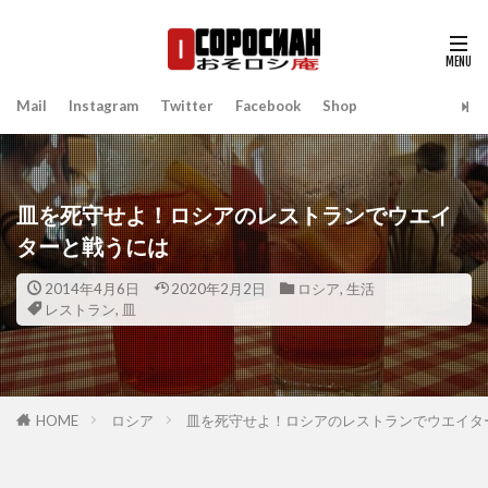
Mail
Instagram
Twitter
Facebook
Shop
皿を死守せよ！ロシアのレストランでウエイ
ターと戦うには
2014年4月6日
2020年2月2日
ロシア
,
生活
レストラン
,
皿
HOME
ロシア
皿を死守せよ！ロシアのレストランでウエイタ