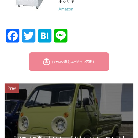
ホシザキ
Amazon
F
T
H
L
a
w
a
i
c
i
t
n
e
t
e
e
Prev
b
t
n
o
e
a
o
r
k