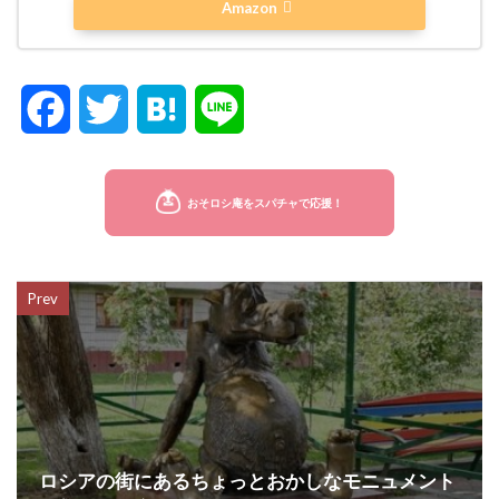
Amazon
F
T
H
L
a
w
a
i
c
i
t
n
e
t
e
e
Prev
b
t
n
o
e
a
o
r
k
ロシアの街にあるちょっとおかしなモニュメント