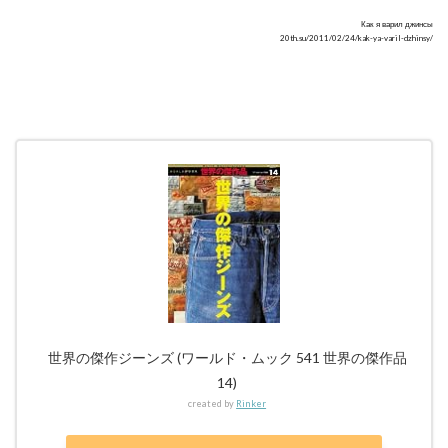
Как я варил джинсы
20th.su/2011/02/24/kak-ya-varil-dzhinsy/
世界の傑作ジーンズ (ワールド・ムック 541 世界の傑作品
14)
created by
Rinker