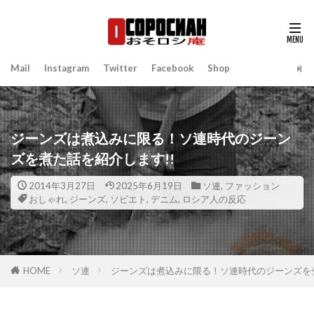
Mail
Instagram
Twitter
Facebook
Shop
ジーンズは煮込みに限る！ソ連時代のジーン
ズを煮た話を紹介します!!
2014年3月27日
2025年6月19日
ソ連
,
ファッション
おしゃれ
,
ジーンズ
,
ソビエト
,
デニム
,
ロシア人の反応
HOME
ソ連
ジーンズは煮込みに限る！ソ連時代のジーンズを煮