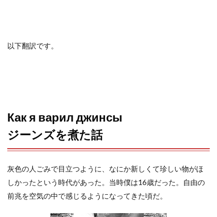
o
e
a
o
r
以下翻訳です。
k
Как я варил джинсы
ジーンズを煮た話
灰色の人ごみで目立つように、なにか新しくて珍しい物がほ
しかったという時代があった。当時僕は16歳だった。自由の
前兆を空気の中で感じるようになってきた頃だ。