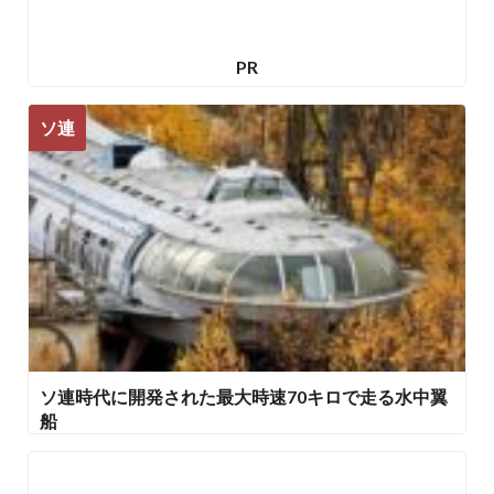
PR
ソ連
ソ連時代に開発された最大時速70キロで走る水中翼
船