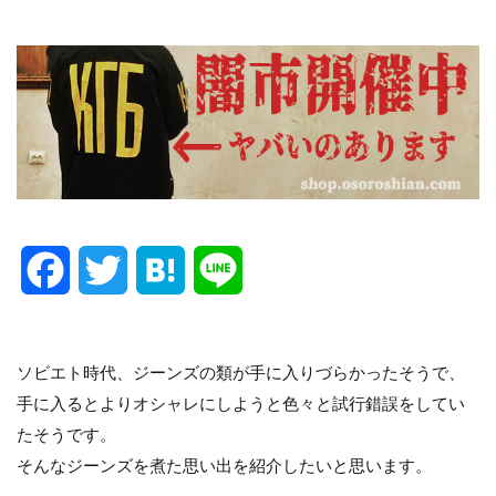
F
T
H
L
a
w
a
i
c
i
t
n
ソビエト時代、ジーンズの類が手に入りづらかったそうで、
手に入るとよりオシャレにしようと色々と試行錯誤をしてい
e
t
e
e
たそうです。
b
t
n
そんなジーンズを煮た思い出を紹介したいと思います。