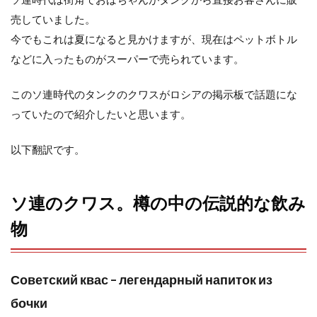
売していました。
o
r
今でもこれは夏になると見かけますが、現在はペットボトル
k
などに入ったものがスーパーで売られています。
このソ連時代のタンクのクワスがロシアの掲示板で話題にな
っていたので紹介したいと思います。
以下翻訳です。
ソ連のクワス。樽の中の伝説的な飲み
物
Советский квас – легендарный напиток из
бочки