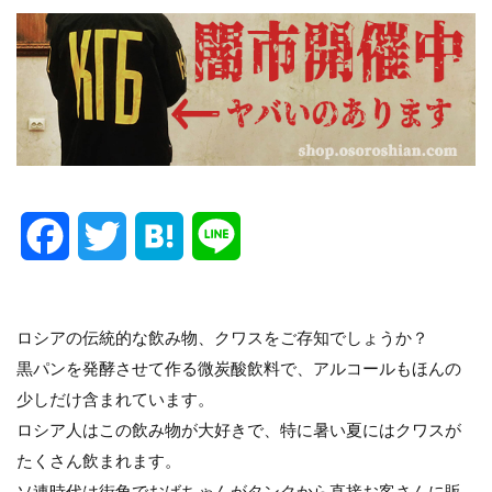
F
T
H
L
a
w
a
i
c
i
t
n
ロシアの伝統的な飲み物、クワスをご存知でしょうか？
黒パンを発酵させて作る微炭酸飲料で、アルコールもほんの
e
t
e
e
少しだけ含まれています。
b
t
n
ロシア人はこの飲み物が大好きで、特に暑い夏にはクワスが
たくさん飲まれます。
o
e
a
ソ連時代は街角でおばちゃんがタンクから直接お客さんに販