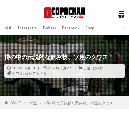
Mail
Instagram
Twitter
Facebook
Shop
樽の中の伝説的な飲み物、ソ連のクワス
2016年5月11日
2020年1月27日
ソ連
,
食べ物
クワス
,
ロシア人の反応
HOME
ソ連
樽の中の伝説的な飲み物、ソ連のクワス