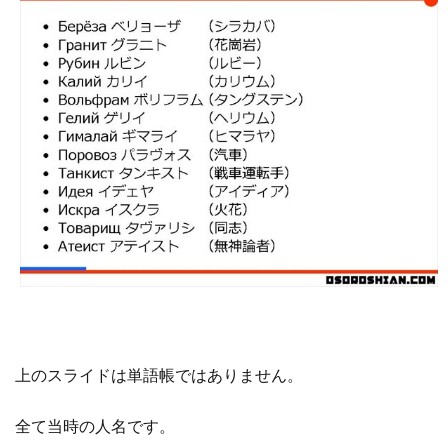
上のスライドは
単語帳ではありません
。
全て
当時の
人名です
。