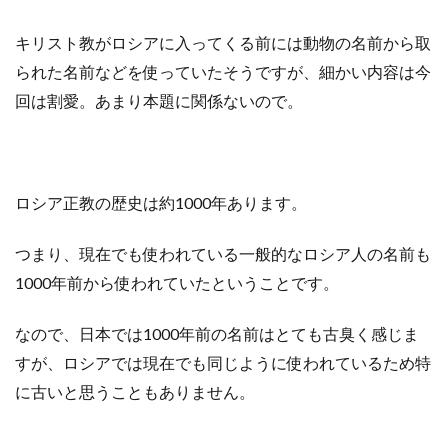
キリスト教
が
ロシアに入ってくる前には
動物の名前
から
取
られた名前などを使っていたそうですが
、
細かい内容は
今
回は
割愛
。
あまり本題に関係ないので
。
ロシア正教
の
歴史は
約
1000年
あります。
つまり、
現在でも使われている
一般的なロシア人の名前も
1000
年前から
使われていたということです
。
なので
、
日本で
は
1000年前の
名前
は
とても古臭く感じま
すが
、
ロシアでは
現在でも
同じように使われているため
特
に
古いと思うこともありません
。