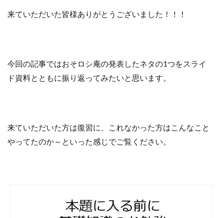
来ていただいた皆様ありがとうございました！！！
o
r
k
今回の記事ではおそロシ庵の発表したネタの1つをスライ
ド資料とともに振り返ってみたいと思います。
来ていただいた方は復習に、これなかった方はこんなこと
やってたのか～といった感じでご覧ください。