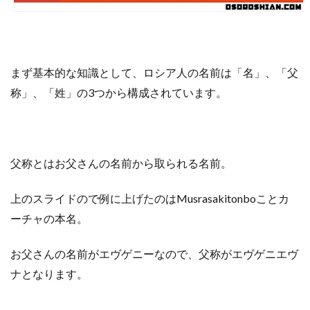
まず基本的な知識として
、
ロシア人の名前は
「
名
」
、
「
父
称
」
、
「
姓
」
の
3つ
から
構成されています
。
父称
とは
お父さんの名前
から
取られる名前
。
上のスライドの
で
例に上げたのは
Musrasakitonbo
こと
カ
ーチャ
の
本名
。
お父さん
の
名前が
エヴゲニー
なので
、
父称が
エヴゲニエヴ
ナ
となります。