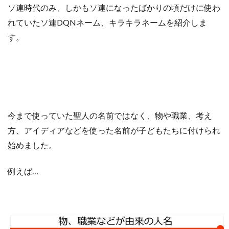
ソ連
時代のみ
、
しかもソ連になったばかりの頃だけに
使わ
れていた
ソ連
DQN
ネーム
、
キラキラ
ネーム
を
紹介しま
す
。
今まで使っていた
聖人の名前ではなく、物や職業、考え
方、アイディアなどを使った名前が子どもたちに付けられ
始めました。
例えば
…