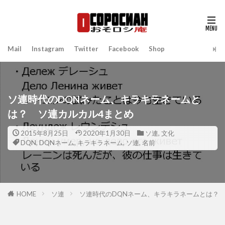
Mail
Instagram
Twitter
Facebook
Shop
ソ連時代のDQNネーム、キラキラネームと
は？ ソ連カルカル4まとめ
2015年8月25日
2020年1月30日
ソ連
,
文化
DQN
,
DQNネーム
,
キラキラネーム
,
ソ連
,
名前
HOME
ソ連
ソ連時代のDQNネーム、キラキラネームとは？ 