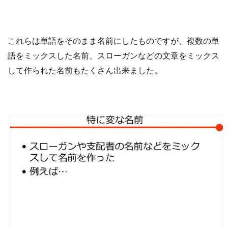
これらは
単語を
そのまま名前にしたものです
が、
複数の単
語
を
ミックス
した名前
、
スローガン
などの
文章を
ミックス
して作られた名前
も
たくさん出来ました
。