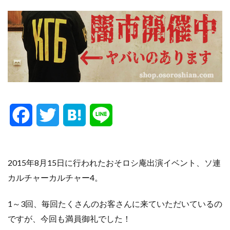
F
T
H
L
a
w
a
i
c
i
t
n
2015年8月15日に行われたおそロシ庵出演イベント、ソ連
カルチャーカルチャー4。
e
t
e
e
1～3回、毎回たくさんのお客さんに来ていただいているの
b
t
n
ですが、今回も満員御礼でした！
o
e
a