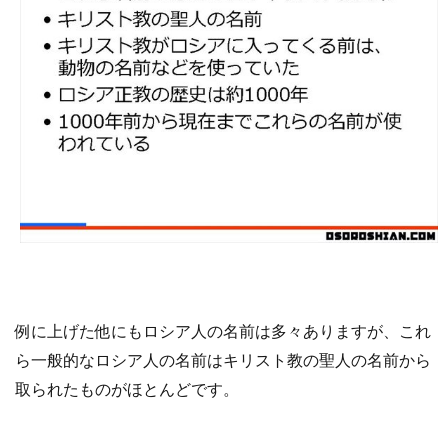
例に上げた
他にも
ロシア人の名前は
多々
あ
りますが
、
これ
ら
一般的なロシア人の名前は
キリスト教
の
聖人の名前
から
取られた
ものがほとんどです
。