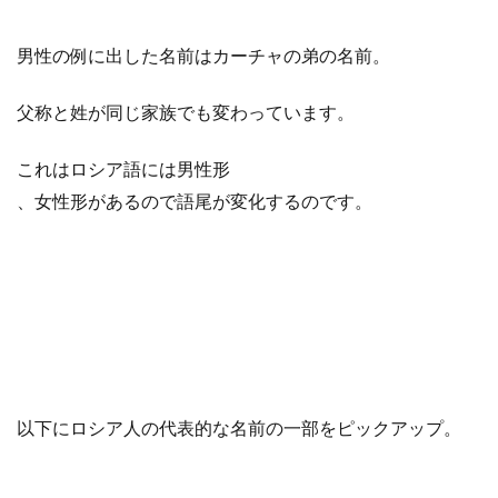
男性の例に出した
名前は
カーチャの弟の名前
。
父称
と
姓
が
同じ家族でも変わっています
。
これは
ロシア語には
男性
形
、
女性形
が
あるので
語尾が変化するのです
。
以下に
ロシア人
の
代表的な名前
の
一部
を
ピックアップ
。