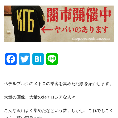
F
T
H
L
a
w
a
i
c
i
t
n
ペテルブルクのメトロの乗客を集めた記事を紹介します。
e
t
e
e
大量の画像、大量のおそロシアな人々。
b
t
n
こんな沢山よく集めたなという数。しかし、これでもごく
o
e
a
ごく一部の画像です。