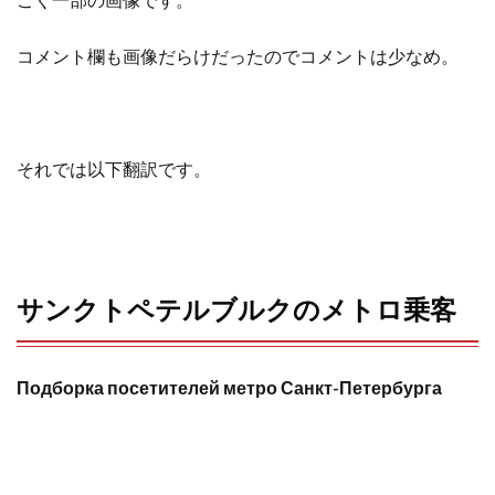
o
r
コメント欄も画像だらけだったのでコメントは少なめ。
k
それでは以下翻訳です。
サンクトペテルブルクのメトロ乗客
Подборка посетителей метро Санкт-Петербурга