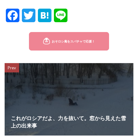
F
T
H
L
a
w
a
i
c
i
t
n
e
t
e
e
Prev
b
t
n
o
e
a
o
r
k
これがロシアだよ、力を抜いて。窓から見えた雪
上の出来事