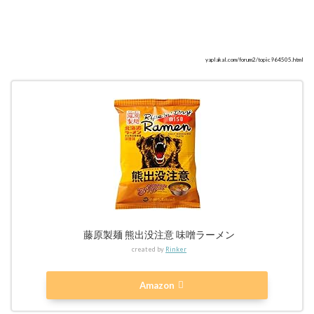
yaplakal.com/forum2/topic964505.html
藤原製麺 熊出没注意 味噌ラーメン
created by
Rinker
Amazon