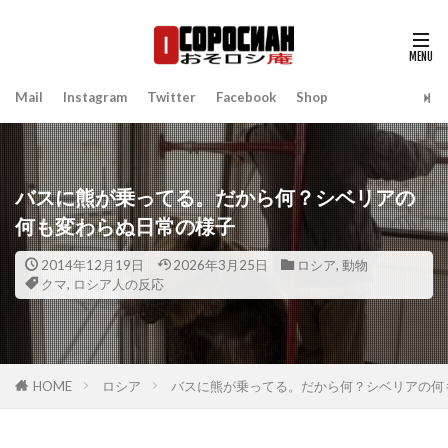
Mail
Instagram
Twitter
Facebook
Shop
バスに熊が乗ってる。だから何？シベリアの
何も変わらぬ日常の様子
2014年12月19日
2026年3月25日
ロシア
,
動物
クマ
,
ロシア人の反応
HOME
ロシア
バスに熊が乗ってる。だから何？シベリアの何