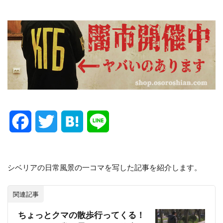
F
T
H
L
a
w
a
i
c
i
t
n
シベリアの日常風景の一コマを写した記事を紹介します。
e
t
e
e
関連記事
b
t
n
ちょっとクマの散歩行ってくる！