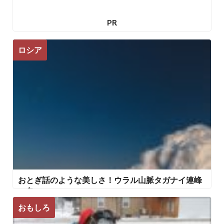
PR
ロシア
おとぎ話のような美しさ！ウラル山脈タガナイ連峰
の冬
おもしろ