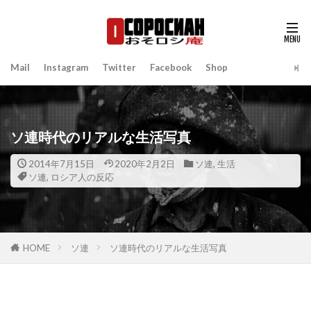
Mail
Instagram
Twitter
Facebook
Shop
ソ連時代のリアルな生活写真
2014年7月15日
2020年2月2日
ソ連
,
生活
ソ連
,
ロシア人の反応
HOME
ソ連
ソ連時代のリアルな生活写真