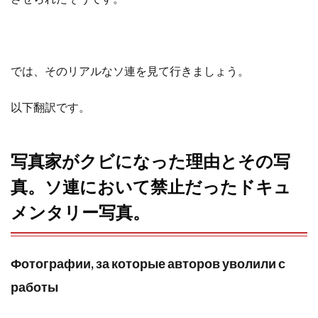
o
r
k
では、そのリアルなソ連を見て行きましょう。
以下翻訳です。
写真家がクビになった理由とその写
真。ソ連において禁止だったドキュ
メンタリー写真。
Фотографии, за которые авторов уволили с
работы