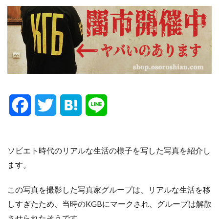
F
T
H
L
a
w
a
i
c
i
t
n
ソビエト時代のリアルな生活の様子を写した写真を紹介し
ます。
e
t
e
e
この写真を撮影した写真家グループは、リアルな生活を移
b
t
n
しすぎたため、当時のKGBにマークされ、グループは解散
o
e
a
させられたそうです。