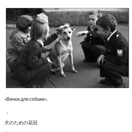
«Венок для собаки».
「
犬のための花冠
」