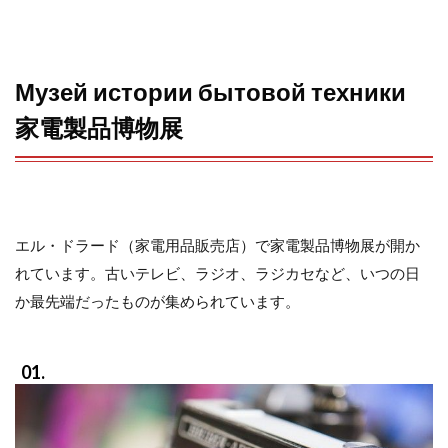
o
e
a
o
r
Музей истории бытовой техники
k
家電製品博物展
エル・ドラード（家電用品販売店）で家電製品博物展が開か
れています。古いテレビ、ラジオ、ラジカセなど、いつの日
か最先端だったものが集められています。
01.