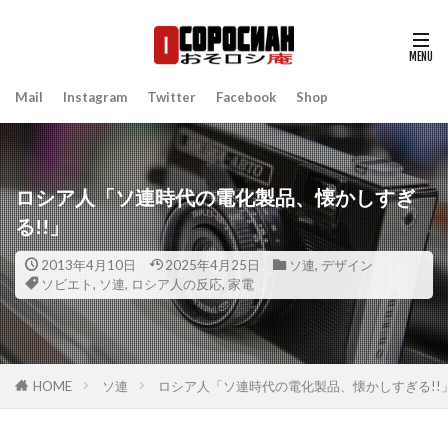
Mail
Instagram
Twitter
Facebook
Shop
ロシア人「ソ連時代の電化製品、懐かしすぎ
る!!」
2013年4月10日
2025年4月25日
ソ連
,
デザイン
ソビエト
,
ソ連
,
ロシア人の反応
,
家電
HOME
ソ連
ロシア人「ソ連時代の電化製品、懐かしすぎる!!