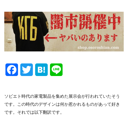
F
T
H
L
a
w
a
i
c
i
t
n
ソビエト時代の家電製品を集めた展示会が行われていたそう
です。この時代のデザインは何か惹かれるものがあって好き
e
t
e
e
です。それでは以下翻訳です。
b
t
n