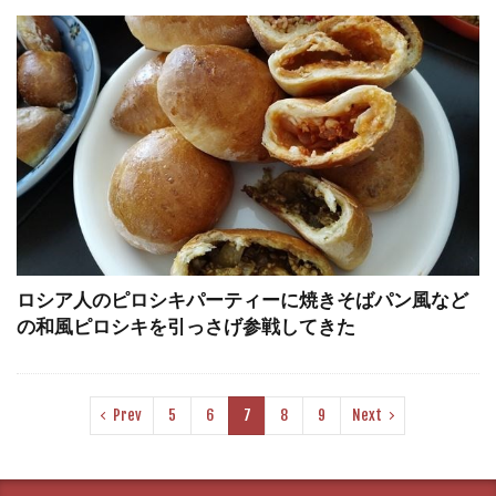
ロシア人のピロシキパーティーに焼きそばパン風など
の和風ピロシキを引っさげ参戦してきた
Prev
5
6
7
8
9
Next