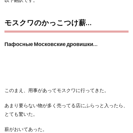
o
r
モスクワのかっこつけ薪…
k
Пафосные Московские дровишки…
このまえ、用事があってモスクワに行ってきた。
あまり要らない物が多く売ってる店にふらっと入ったら、
とても驚いた。
薪がおいてあった。