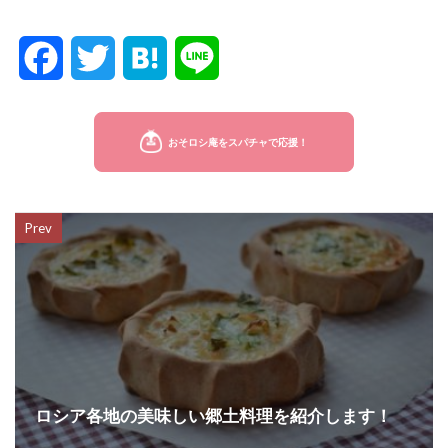
F
T
H
L
a
w
a
i
c
i
t
n
e
t
e
e
Prev
b
t
n
o
e
a
o
r
k
ロシア各地の美味しい郷土料理を紹介します！