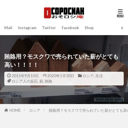
Mail
Instagram
Twitter
Facebook
Shop
賄賂用？モスクワで売られていた薪がとても
高い！！！！
2015年9月10日
2020年1月30日
ロシア
,
生活
ロシア人の反応
,
薪
,
賄賂
HOME
ロシア
賄賂用？モスクワで売られていた薪がとても高