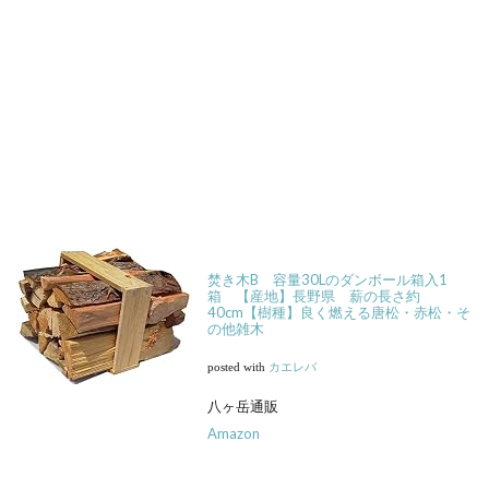
焚き木B 容量30Lのダンボール箱入1
箱 【産地】長野県 薪の長さ約
40cm【樹種】良く燃える唐松・赤松・そ
の他雑木
posted with
カエレバ
八ヶ岳通販
Amazon