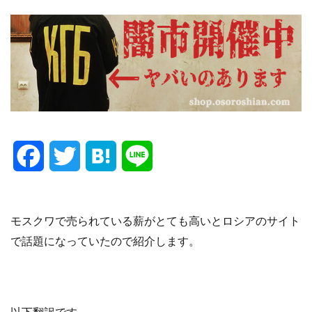
F
T
H
L
a
w
a
i
c
i
t
n
モスクワ
で
売られている
薪
が
とても高い
と
ロシアの
サイト
で話題になっていたので紹介します
。
e
t
e
e
b
t
n
o
e
a
以下翻訳です
。