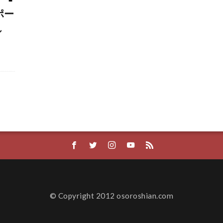
ポー
れ
© Copyright 2012 osoroshian.com