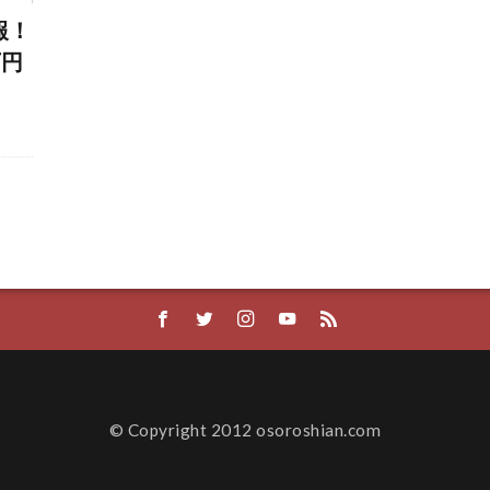
報！
万円
© Copyright 2012 osoroshian.com